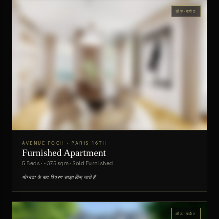
ऑफ-मार्केट
AVENUE FOCH · PARIS 16TH
Furnished Apartment
पूर्वावलोकन
5 Beds · ~375 sqm · Sold Furnished
योग्यता के बाद विवरण साझा किए जाते हैं
ऑफ-मार्केट