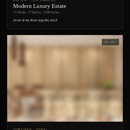
BEL AIR · LOS ANGELES
Modern Luxury Estate
पूर्वावलोकन
12 Beds · 17 Baths · 2.08 Acres
योग्यता के बाद विवरण साझा किए जाते हैं
ऑफ-मार्केट
JUMEIRAH · DUBAI