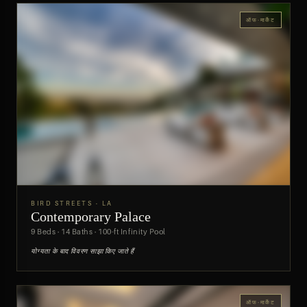
ऑफ-मार्केट
BIRD STREETS · LA
Contemporary Palace
पूर्वावलोकन
9 Beds · 14 Baths · 100-ft Infinity Pool
योग्यता के बाद विवरण साझा किए जाते हैं
ऑफ-मार्केट