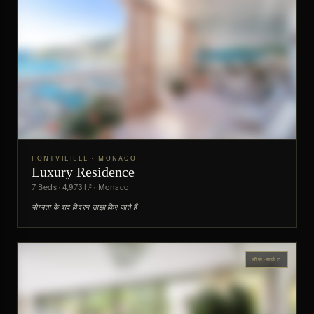
FONTVIEILLE · MONACO
Luxury Residence
पूर्वावलोकन
7 Beds · 4,973 ft² · Monaco
योग्यता के बाद विवरण साझा किए जाते हैं
ऑफ-मार्केट