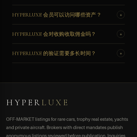
金，这是本网络的创立原则。
申请将在 48 小时内审核。获批后，您将完成身份验证、签
HYPERLUXE 会员可以访问哪些资产？
+
署保密协议，并获得私人会员资产库的访问权限，包括分发
给经核实会员的每周场外 PDF 摘要。
经核实的会员可访问场外超跑、超豪华房产、超级游艇及私
HYPERLUXE 会对收购收取佣金吗？
+
人飞机，这些资产均不在任何公开市场上公示。所有房源在
展示前均经过独立核实。
不会。HYPERLUXE 在每个阶段均对买卖双方收取 0% 佣
HYPERLUXE 的验证需要多长时间？
+
金。本市场以私人引荐与撮合网络的形式运作，当事人之间
达成的所有价格均由各方完整保留。
大多数申请在 24 至 48 小时内审核。在授予资产库访问权限
之前需完成身份验证。流程低调而高效，获批会员将收到安
全的入驻链接。部分申请可能需要补充材料。
HYPER
LUXE
OFF-MARKET listings for rare cars, trophy real estate, yachts
and private aircraft. Brokers with direct mandates publish
anonymous listings reviewed before publication. Inquiries