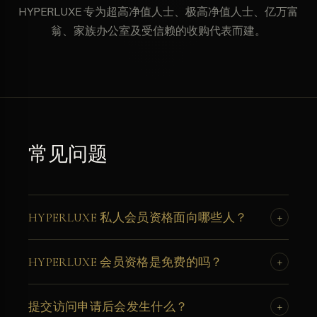
HYPERLUXE 专为超高净值人士、极高净值人士、亿万富
翁、家族办公室及受信赖的收购代表而建。
常见问题
HYPERLUXE 私人会员资格面向哪些人？
+
HYPERLUXE 会员资格专为超高净值人士、极高净值人士、
HYPERLUXE 会员资格是免费的吗？
+
亿万富翁、家族办公室及受信赖的私人收购代表而设，他们
具备收购场外超跑、超级游艇、房产或私人飞机的能力。
是的。会员申请免费。没有订阅费、市场费或任何预付费
提交访问申请后会发生什么？
+
用。HYPERLUXE 在收购的任何阶段均不向任何一方收取佣